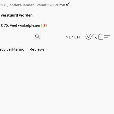
f €75
,
andere landen: vanaf €200/€250
ꪜ
08 verstuurd worden.
€ 75. Veel winkelplezier! 🎉
NL
EN
acy verklaring
Reviews