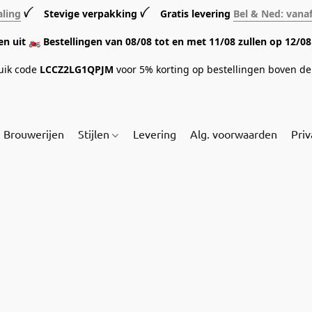
aling
ꪜ Stevige verpakking ꪜ Gratis levering
Bel & Ned: vana
sen uit 🏍️ Bestellingen van 08/08 tot en met 11/08 zullen op 12/
ruik code
LCCZ2LG1QPJM
voor 5% korting op bestellingen boven de 
Brouwerijen
Stijlen
Levering
Alg. voorwaarden
Priv