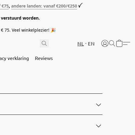
f €75
,
andere landen: vanaf €200/€250
ꪜ
08 verstuurd worden.
€ 75. Veel winkelplezier! 🎉
NL
EN
acy verklaring
Reviews