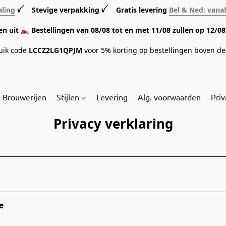
aling
ꪜ Stevige verpakking ꪜ Gratis levering
Bel & Ned: vana
sen uit 🏍️ Bestellingen van 08/08 tot en met 11/08 zullen op 12/
ruik code
LCCZ2LG1QPJM
voor 5% korting op bestellingen boven de 
Brouwerijen
Stijlen
Levering
Alg. voorwaarden
Priv
Privacy verklaring
e