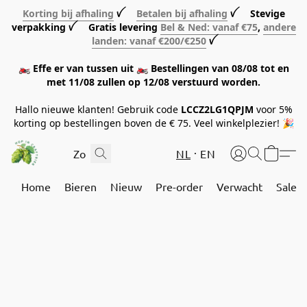
Korting bij afhaling
ꪜ
Betalen bij afhaling
ꪜ Stevige
verpakking ꪜ Gratis levering
Bel & Ned: vanaf €75
,
andere
landen: vanaf €200/€250
ꪜ
🏍️ Effe er van tussen uit 🏍️ Bestellingen van 08/08 tot en
met 11/08 zullen op 12/08 verstuurd worden.
Hallo nieuwe klanten! Gebruik code
LCCZ2LG1QPJM
voor 5%
korting op bestellingen boven de € 75. Veel winkelplezier! 🎉
NL
EN
Home
Bieren
Nieuw
Pre-order
Verwacht
Sale