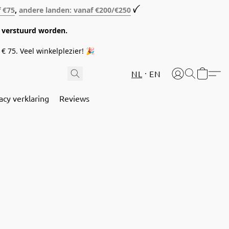
f €75
,
andere landen: vanaf €200/€250
ꪜ
08 verstuurd worden.
€ 75. Veel winkelplezier! 🎉
NL
EN
acy verklaring
Reviews