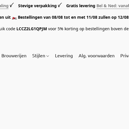
aling
ꪜ Stevige verpakking ꪜ Gratis levering
Bel & Ned: vana
sen uit 🏍️ Bestellingen van 08/08 tot en met 11/08 zullen op 12/
ruik code
LCCZ2LG1QPJM
voor 5% korting op bestellingen boven de 
Brouwerijen
Stijlen
Levering
Alg. voorwaarden
Priv