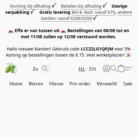
Korting bij afhaling
ꪜ
Betalen bij afhaling
ꪜ Stevige
verpakking ꪜ Gratis levering
Bel & Ned: vanaf €75
,
andere
landen: vanaf €200/€250
ꪜ
🏍️ Effe er van tussen uit 🏍️ Bestellingen van 08/08 tot en
met 11/08 zullen op 12/08 verstuurd worden.
Hallo nieuwe klanten! Gebruik code
LCCZ2LG1QPJM
voor 5%
korting op bestellingen boven de € 75. Veel winkelplezier! 🎉
NL
EN
Home
Bieren
Nieuw
Pre-order
Verwacht
Sale