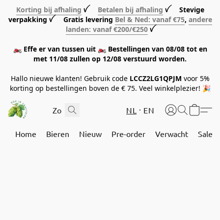
Korting bij afhaling
ꪜ
Betalen bij afhaling
ꪜ Stevige
verpakking ꪜ Gratis levering
Bel & Ned: vanaf €75
,
andere
landen: vanaf €200/€250
ꪜ
🏍️ Effe er van tussen uit 🏍️ Bestellingen van 08/08 tot en
met 11/08 zullen op 12/08 verstuurd worden.
Hallo nieuwe klanten! Gebruik code
LCCZ2LG1QPJM
voor 5%
korting op bestellingen boven de € 75. Veel winkelplezier! 🎉
NL
EN
Home
Bieren
Nieuw
Pre-order
Verwacht
Sale