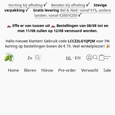
Korting bij afhaling
ꪜ
Betalen bij afhaling
ꪜ Stevige
verpakking ꪜ Gratis levering
Bel & Ned: vanaf €75
,
andere
landen: vanaf €200/€250
ꪜ
🏍️ Effe er van tussen uit 🏍️ Bestellingen van 08/08 tot en
met 11/08 zullen op 12/08 verstuurd worden.
Hallo nieuwe klanten! Gebruik code
LCCZ2LG1QPJM
voor 5%
korting op bestellingen boven de € 75. Veel winkelplezier! 🎉
NL
EN
Home
Bieren
Nieuw
Pre-order
Verwacht
Sale