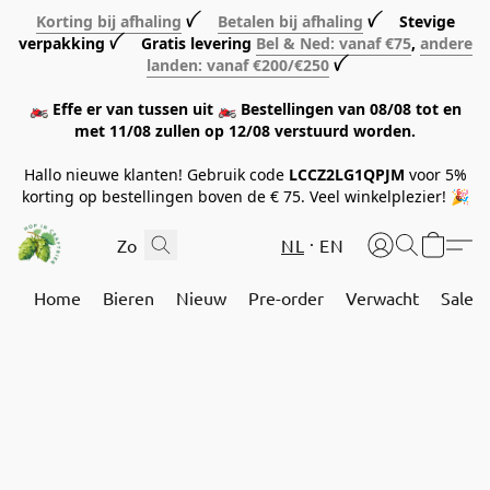
Korting bij afhaling
ꪜ
Betalen bij afhaling
ꪜ Stevige
verpakking ꪜ Gratis levering
Bel & Ned: vanaf €75
,
andere
landen: vanaf €200/€250
ꪜ
🏍️ Effe er van tussen uit 🏍️ Bestellingen van 08/08 tot en
met 11/08 zullen op 12/08 verstuurd worden.
Hallo nieuwe klanten! Gebruik code
LCCZ2LG1QPJM
voor 5%
korting op bestellingen boven de € 75. Veel winkelplezier! 🎉
NL
EN
Home
Bieren
Nieuw
Pre-order
Verwacht
Sale