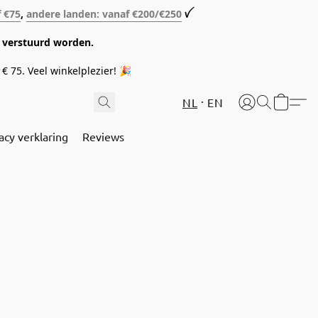
f €75
,
andere landen: vanaf €200/€250
ꪜ
08 verstuurd worden.
€ 75. Veel winkelplezier! 🎉
NL
EN
acy verklaring
Reviews