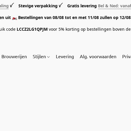
aling
ꪜ Stevige verpakking ꪜ Gratis levering
Bel & Ned: vana
sen uit 🏍️ Bestellingen van 08/08 tot en met 11/08 zullen op 12/
ruik code
LCCZ2LG1QPJM
voor 5% korting op bestellingen boven de 
Brouwerijen
Stijlen
Levering
Alg. voorwaarden
Priv