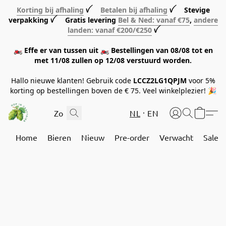
Korting bij afhaling
ꪜ
Betalen bij afhaling
ꪜ Stevige
verpakking ꪜ Gratis levering
Bel & Ned: vanaf €75
,
andere
landen: vanaf €200/€250
ꪜ
🏍️ Effe er van tussen uit 🏍️ Bestellingen van 08/08 tot en
met 11/08 zullen op 12/08 verstuurd worden.
Hallo nieuwe klanten! Gebruik code
LCCZ2LG1QPJM
voor 5%
korting op bestellingen boven de € 75. Veel winkelplezier! 🎉
NL
EN
Home
Bieren
Nieuw
Pre-order
Verwacht
Sale