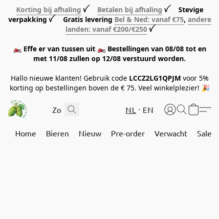
Korting bij afhaling
ꪜ
Betalen bij afhaling
ꪜ Stevige
verpakking ꪜ Gratis levering
Bel & Ned: vanaf €75
,
andere
landen: vanaf €200/€250
ꪜ
🏍️ Effe er van tussen uit 🏍️ Bestellingen van 08/08 tot en
met 11/08 zullen op 12/08 verstuurd worden.
Hallo nieuwe klanten! Gebruik code
LCCZ2LG1QPJM
voor 5%
korting op bestellingen boven de € 75. Veel winkelplezier! 🎉
NL
EN
Home
Bieren
Nieuw
Pre-order
Verwacht
Sale