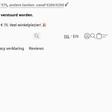
f €75
,
andere landen: vanaf €200/€250
ꪜ
08 verstuurd worden.
€ 75. Veel winkelplezier! 🎉
NL
EN
acy verklaring
Reviews