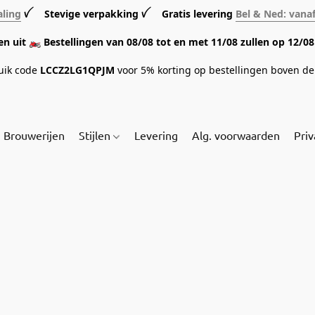
aling
ꪜ Stevige verpakking ꪜ Gratis levering
Bel & Ned: vana
sen uit 🏍️ Bestellingen van 08/08 tot en met 11/08 zullen op 12/
ruik code
LCCZ2LG1QPJM
voor 5% korting op bestellingen boven de 
Brouwerijen
Stijlen
Levering
Alg. voorwaarden
Priv