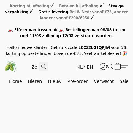
Korting bij afhaling
ꪜ
Betalen bij afhaling
ꪜ Stevige
verpakking ꪜ Gratis levering
Bel & Ned: vanaf €75
,
andere
landen: vanaf €200/€250
ꪜ
🏍️ Effe er van tussen uit 🏍️ Bestellingen van 08/08 tot en
met 11/08 zullen op 12/08 verstuurd worden.
Hallo nieuwe klanten! Gebruik code
LCCZ2LG1QPJM
voor 5%
korting op bestellingen boven de € 75. Veel winkelplezier! 🎉
NL
EN
Home
Bieren
Nieuw
Pre-order
Verwacht
Sale