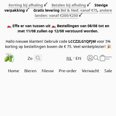
Korting bij afhaling
ꪜ
Betalen bij afhaling
ꪜ Stevige
verpakking ꪜ Gratis levering
Bel & Ned: vanaf €75
,
andere
landen: vanaf €200/€250
ꪜ
🏍️ Effe er van tussen uit 🏍️ Bestellingen van 08/08 tot en
met 11/08 zullen op 12/08 verstuurd worden.
Hallo nieuwe klanten! Gebruik code
LCCZ2LG1QPJM
voor 5%
korting op bestellingen boven de € 75. Veel winkelplezier! 🎉
NL
EN
Home
Bieren
Nieuw
Pre-order
Verwacht
Sale