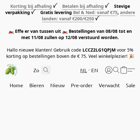
Korting bij afhaling
ꪜ
Betalen bij afhaling
ꪜ Stevige
verpakking ꪜ Gratis levering
Bel & Ned: vanaf €75
,
andere
landen: vanaf €200/€250
ꪜ
🏍️ Effe er van tussen uit 🏍️ Bestellingen van 08/08 tot en
met 11/08 zullen op 12/08 verstuurd worden.
Hallo nieuwe klanten! Gebruik code
LCCZ2LG1QPJM
voor 5%
korting op bestellingen boven de € 75. Veel winkelplezier! 🎉
NL
EN
Home
Bieren
Nieuw
Pre-order
Verwacht
Sale