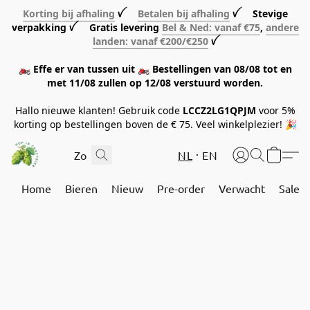
Korting bij afhaling
ꪜ
Betalen bij afhaling
ꪜ Stevige
verpakking ꪜ Gratis levering
Bel & Ned: vanaf €75
,
andere
landen: vanaf €200/€250
ꪜ
🏍️ Effe er van tussen uit 🏍️ Bestellingen van 08/08 tot en
met 11/08 zullen op 12/08 verstuurd worden.
Hallo nieuwe klanten! Gebruik code
LCCZ2LG1QPJM
voor 5%
korting op bestellingen boven de € 75. Veel winkelplezier! 🎉
NL
EN
Home
Bieren
Nieuw
Pre-order
Verwacht
Sale