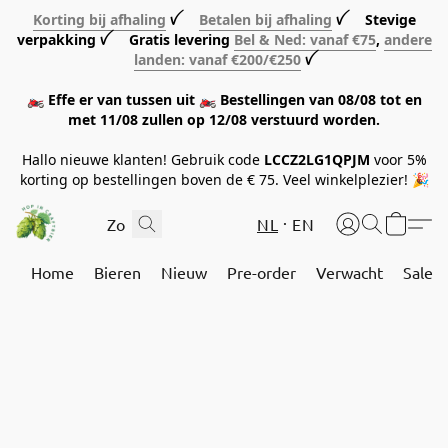
Korting bij afhaling
ꪜ
Betalen bij afhaling
ꪜ Stevige
verpakking ꪜ Gratis levering
Bel & Ned: vanaf €75
,
andere
landen: vanaf €200/€250
ꪜ
🏍️ Effe er van tussen uit 🏍️ Bestellingen van 08/08 tot en
met 11/08 zullen op 12/08 verstuurd worden.
Hallo nieuwe klanten! Gebruik code
LCCZ2LG1QPJM
voor 5%
korting op bestellingen boven de € 75. Veel winkelplezier! 🎉
NL
EN
Home
Bieren
Nieuw
Pre-order
Verwacht
Sale