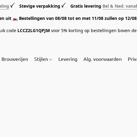
aling
ꪜ Stevige verpakking ꪜ Gratis levering
Bel & Ned: vana
sen uit 🏍️ Bestellingen van 08/08 tot en met 11/08 zullen op 12/
ruik code
LCCZ2LG1QPJM
voor 5% korting op bestellingen boven de 
Brouwerijen
Stijlen
Levering
Alg. voorwaarden
Priv