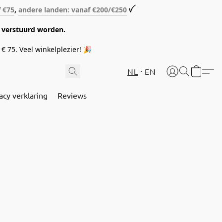
f €75
,
andere landen: vanaf €200/€250
ꪜ
08 verstuurd worden.
€ 75. Veel winkelplezier! 🎉
NL
EN
acy verklaring
Reviews