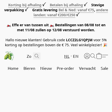
Korting bij afhaling
ꪜ
Betalen bij afhaling
ꪜ Stevige
verpakking ꪜ Gratis levering
Bel & Ned: vanaf €75
,
andere
landen: vanaf €200/€250
ꪜ
🏍️ Effe er van tussen uit 🏍️ Bestellingen van 08/08 tot en
met 11/08 zullen op 12/08 verstuurd worden.
Hallo nieuwe klanten! Gebruik code
LCCZ2LG1QPJM
voor 5%
korting op bestellingen boven de € 75. Veel winkelplezier! 🎉
NL
EN
Home
Bieren
Nieuw
Pre-order
Verwacht
Sale