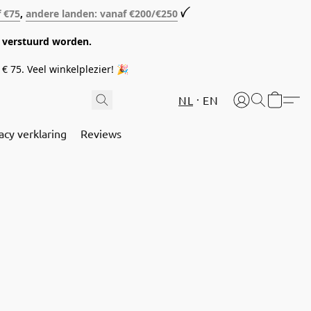
f €75
,
andere landen: vanaf €200/€250
ꪜ
08 verstuurd worden.
€ 75. Veel winkelplezier! 🎉
NL
EN
acy verklaring
Reviews