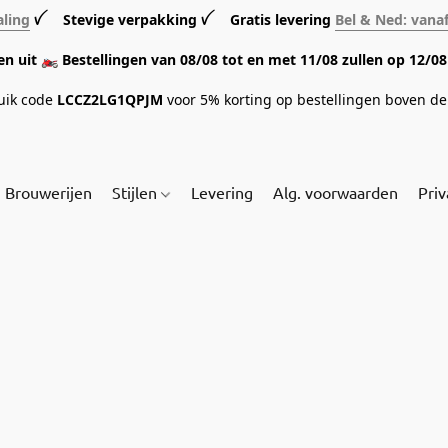
aling
ꪜ Stevige verpakking ꪜ Gratis levering
Bel & Ned: vana
sen uit 🏍️ Bestellingen van 08/08 tot en met 11/08 zullen op 12/
ruik code
LCCZ2LG1QPJM
voor 5% korting op bestellingen boven de 
Brouwerijen
Stijlen
Levering
Alg. voorwaarden
Priv