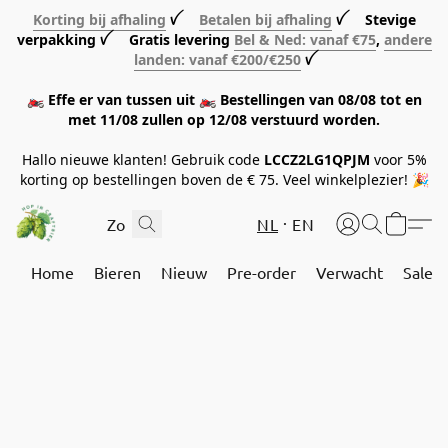
Korting bij afhaling
ꪜ
Betalen bij afhaling
ꪜ Stevige
verpakking ꪜ Gratis levering
Bel & Ned: vanaf €75
,
andere
landen: vanaf €200/€250
ꪜ
🏍️ Effe er van tussen uit 🏍️ Bestellingen van 08/08 tot en
met 11/08 zullen op 12/08 verstuurd worden.
Hallo nieuwe klanten! Gebruik code
LCCZ2LG1QPJM
voor 5%
korting op bestellingen boven de € 75. Veel winkelplezier! 🎉
NL
EN
Home
Bieren
Nieuw
Pre-order
Verwacht
Sale