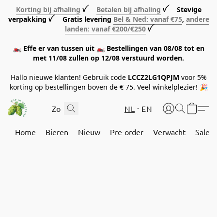
Korting bij afhaling
ꪜ
Betalen bij afhaling
ꪜ Stevige
verpakking ꪜ Gratis levering
Bel & Ned: vanaf €75
,
andere
landen: vanaf €200/€250
ꪜ
🏍️ Effe er van tussen uit 🏍️ Bestellingen van 08/08 tot en
met 11/08 zullen op 12/08 verstuurd worden.
Hallo nieuwe klanten! Gebruik code
LCCZ2LG1QPJM
voor 5%
korting op bestellingen boven de € 75. Veel winkelplezier! 🎉
NL
EN
Home
Bieren
Nieuw
Pre-order
Verwacht
Sale