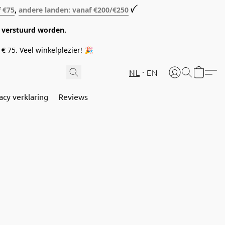
f €75
,
andere landen: vanaf €200/€250
ꪜ
08 verstuurd worden.
€ 75. Veel winkelplezier! 🎉
NL
EN
acy verklaring
Reviews