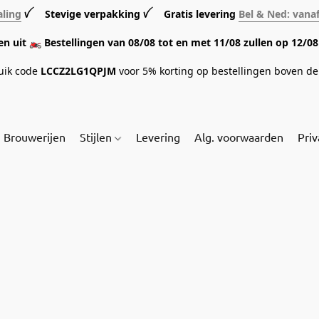
aling
ꪜ Stevige verpakking ꪜ Gratis levering
Bel & Ned: vana
sen uit 🏍️ Bestellingen van 08/08 tot en met 11/08 zullen op 12/
ruik code
LCCZ2LG1QPJM
voor 5% korting op bestellingen boven de 
Brouwerijen
Stijlen
Levering
Alg. voorwaarden
Priv