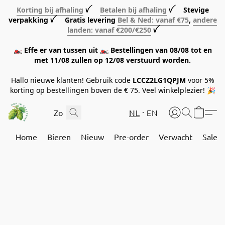
Korting bij afhaling
ꪜ
Betalen bij afhaling
ꪜ Stevige
verpakking ꪜ Gratis levering
Bel & Ned: vanaf €75
,
andere
landen: vanaf €200/€250
ꪜ
🏍️ Effe er van tussen uit 🏍️ Bestellingen van 08/08 tot en
met 11/08 zullen op 12/08 verstuurd worden.
Hallo nieuwe klanten! Gebruik code
LCCZ2LG1QPJM
voor 5%
korting op bestellingen boven de € 75. Veel winkelplezier! 🎉
NL
EN
Home
Bieren
Nieuw
Pre-order
Verwacht
Sale