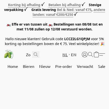
Korting bij afhaling
ꪜ
Betalen bij afhaling
ꪜ Stevige
verpakking ꪜ Gratis levering
Bel & Ned: vanaf €75
,
andere
landen: vanaf €200/€250
ꪜ
🏍️ Effe er van tussen uit 🏍️ Bestellingen van 08/08 tot en
met 11/08 zullen op 12/08 verstuurd worden.
Hallo nieuwe klanten! Gebruik code
LCCZ2LG1QPJM
voor 5%
korting op bestellingen boven de € 75. Veel winkelplezier! 🎉
NL
EN
Home
Bieren
Nieuw
Pre-order
Verwacht
Sale