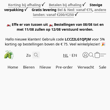
Korting bij afhaling
ꪜ
Betalen bij afhaling
ꪜ Stevige
verpakking ꪜ Gratis levering
Bel & Ned: vanaf €75
,
andere
landen: vanaf €200/€250
ꪜ
🏍️ Effe er van tussen uit 🏍️ Bestellingen van 08/08 tot en
met 11/08 zullen op 12/08 verstuurd worden.
Hallo nieuwe klanten! Gebruik code
LCCZ2LG1QPJM
voor 5%
korting op bestellingen boven de € 75. Veel winkelplezier! 🎉
NL
EN
Home
Bieren
Nieuw
Pre-order
Verwacht
Sale