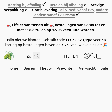
Korting bij afhaling
ꪜ
Betalen bij afhaling
ꪜ Stevige
verpakking ꪜ Gratis levering
Bel & Ned: vanaf €75
,
andere
landen: vanaf €200/€250
ꪜ
🏍️ Effe er van tussen uit 🏍️ Bestellingen van 08/08 tot en
met 11/08 zullen op 12/08 verstuurd worden.
Hallo nieuwe klanten! Gebruik code
LCCZ2LG1QPJM
voor 5%
korting op bestellingen boven de € 75. Veel winkelplezier! 🎉
NL
EN
Home
Bieren
Nieuw
Pre-order
Verwacht
Sale