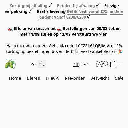
Korting bij afhaling
ꪜ
Betalen bij afhaling
ꪜ Stevige
verpakking ꪜ Gratis levering
Bel & Ned: vanaf €75
,
andere
landen: vanaf €200/€250
ꪜ
🏍️ Effe er van tussen uit 🏍️ Bestellingen van 08/08 tot en
met 11/08 zullen op 12/08 verstuurd worden.
Hallo nieuwe klanten! Gebruik code
LCCZ2LG1QPJM
voor 5%
korting op bestellingen boven de € 75. Veel winkelplezier! 🎉
NL
EN
Home
Bieren
Nieuw
Pre-order
Verwacht
Sale