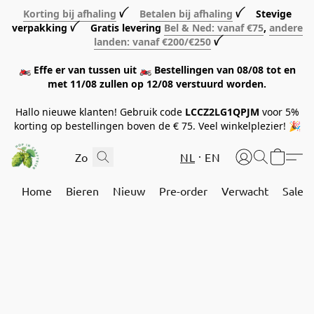
Korting bij afhaling
ꪜ
Betalen bij afhaling
ꪜ Stevige
verpakking ꪜ Gratis levering
Bel & Ned: vanaf €75
,
andere
landen: vanaf €200/€250
ꪜ
🏍️ Effe er van tussen uit 🏍️ Bestellingen van 08/08 tot en
met 11/08 zullen op 12/08 verstuurd worden.
Hallo nieuwe klanten! Gebruik code
LCCZ2LG1QPJM
voor 5%
korting op bestellingen boven de € 75. Veel winkelplezier! 🎉
NL
EN
Home
Bieren
Nieuw
Pre-order
Verwacht
Sale