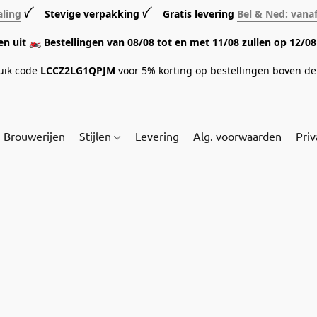
aling
ꪜ Stevige verpakking ꪜ Gratis levering
Bel & Ned: vana
sen uit 🏍️ Bestellingen van 08/08 tot en met 11/08 zullen op 12/
ruik code
LCCZ2LG1QPJM
voor 5% korting op bestellingen boven de 
Brouwerijen
Stijlen
Levering
Alg. voorwaarden
Priv