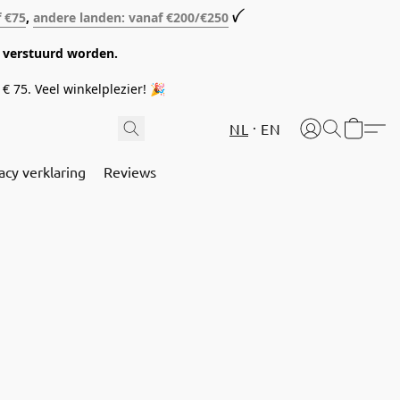
f €75
,
andere landen: vanaf €200/€250
ꪜ
08 verstuurd worden.
€ 75. Veel winkelplezier! 🎉
NL
EN
acy verklaring
Reviews