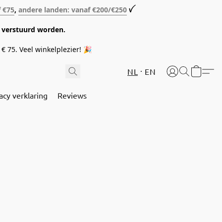
f €75
,
andere landen: vanaf €200/€250
ꪜ
08 verstuurd worden.
€ 75. Veel winkelplezier! 🎉
NL
EN
acy verklaring
Reviews