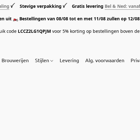
aling
ꪜ Stevige verpakking ꪜ Gratis levering
Bel & Ned: vana
sen uit 🏍️ Bestellingen van 08/08 tot en met 11/08 zullen op 12/
ruik code
LCCZ2LG1QPJM
voor 5% korting op bestellingen boven de 
Brouwerijen
Stijlen
Levering
Alg. voorwaarden
Priv