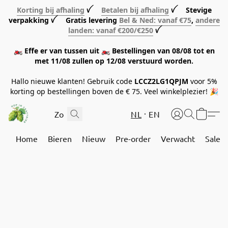
Korting bij afhaling
ꪜ
Betalen bij afhaling
ꪜ Stevige
verpakking ꪜ Gratis levering
Bel & Ned: vanaf €75
,
andere
landen: vanaf €200/€250
ꪜ
🏍️ Effe er van tussen uit 🏍️ Bestellingen van 08/08 tot en
met 11/08 zullen op 12/08 verstuurd worden.
Hallo nieuwe klanten! Gebruik code
LCCZ2LG1QPJM
voor 5%
korting op bestellingen boven de € 75. Veel winkelplezier! 🎉
NL
EN
Home
Bieren
Nieuw
Pre-order
Verwacht
Sale