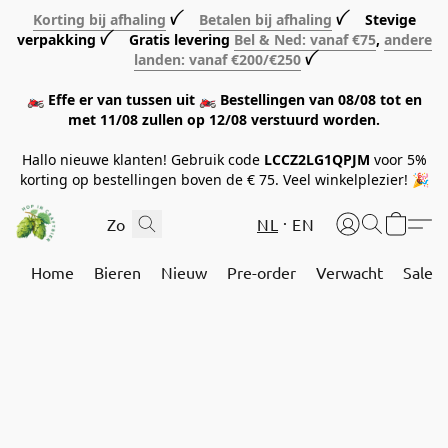
Korting bij afhaling
ꪜ
Betalen bij afhaling
ꪜ Stevige
verpakking ꪜ Gratis levering
Bel & Ned: vanaf €75
,
andere
landen: vanaf €200/€250
ꪜ
🏍️ Effe er van tussen uit 🏍️ Bestellingen van 08/08 tot en
met 11/08 zullen op 12/08 verstuurd worden.
Hallo nieuwe klanten! Gebruik code
LCCZ2LG1QPJM
voor 5%
korting op bestellingen boven de € 75. Veel winkelplezier! 🎉
NL
EN
Home
Bieren
Nieuw
Pre-order
Verwacht
Sale