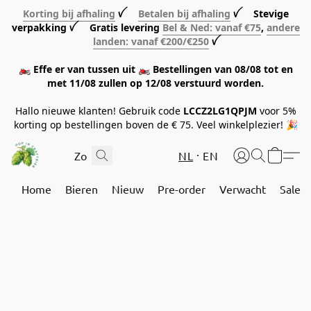
Korting bij afhaling
ꪜ
Betalen bij afhaling
ꪜ Stevige
verpakking ꪜ Gratis levering
Bel & Ned: vanaf €75
,
andere
landen: vanaf €200/€250
ꪜ
🏍️ Effe er van tussen uit 🏍️ Bestellingen van 08/08 tot en
met 11/08 zullen op 12/08 verstuurd worden.
Hallo nieuwe klanten! Gebruik code
LCCZ2LG1QPJM
voor 5%
korting op bestellingen boven de € 75. Veel winkelplezier! 🎉
NL
EN
Home
Bieren
Nieuw
Pre-order
Verwacht
Sale