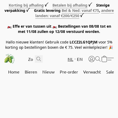
Korting bij afhaling
ꪜ
Betalen bij afhaling
ꪜ Stevige
verpakking ꪜ Gratis levering
Bel & Ned: vanaf €75
,
andere
landen: vanaf €200/€250
ꪜ
🏍️ Effe er van tussen uit 🏍️ Bestellingen van 08/08 tot en
met 11/08 zullen op 12/08 verstuurd worden.
Hallo nieuwe klanten! Gebruik code
LCCZ2LG1QPJM
voor 5%
korting op bestellingen boven de € 75. Veel winkelplezier! 🎉
NL
EN
Home
Bieren
Nieuw
Pre-order
Verwacht
Sale