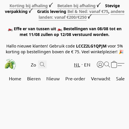
Korting bij afhaling
ꪜ
Betalen bij afhaling
ꪜ Stevige
verpakking ꪜ Gratis levering
Bel & Ned: vanaf €75
,
andere
landen: vanaf €200/€250
ꪜ
🏍️ Effe er van tussen uit 🏍️ Bestellingen van 08/08 tot en
met 11/08 zullen op 12/08 verstuurd worden.
Hallo nieuwe klanten! Gebruik code
LCCZ2LG1QPJM
voor 5%
korting op bestellingen boven de € 75. Veel winkelplezier! 🎉
NL
EN
Home
Bieren
Nieuw
Pre-order
Verwacht
Sale