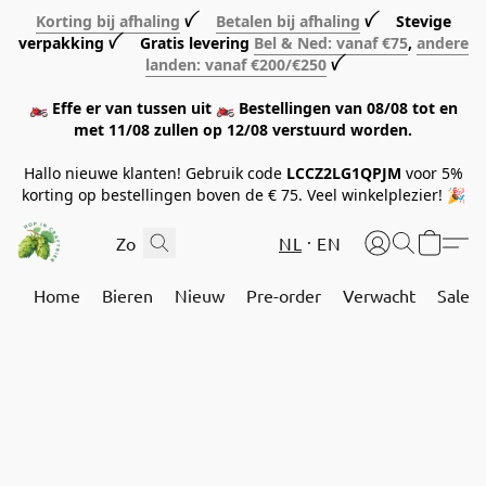
Korting bij afhaling
ꪜ
Betalen bij afhaling
ꪜ Stevige
verpakking ꪜ Gratis levering
Bel & Ned: vanaf €75
,
andere
landen: vanaf €200/€250
ꪜ
🏍️ Effe er van tussen uit 🏍️ Bestellingen van 08/08 tot en
met 11/08 zullen op 12/08 verstuurd worden.
Hallo nieuwe klanten! Gebruik code
LCCZ2LG1QPJM
voor 5%
korting op bestellingen boven de € 75. Veel winkelplezier! 🎉
NL
EN
Home
Bieren
Nieuw
Pre-order
Verwacht
Sale