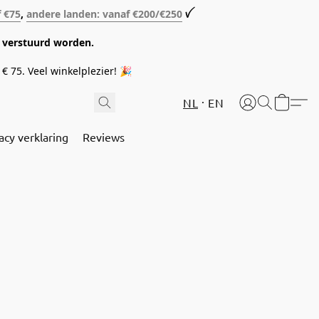
f €75
,
andere landen: vanaf €200/€250
ꪜ
08 verstuurd worden.
€ 75. Veel winkelplezier! 🎉
NL
EN
acy verklaring
Reviews