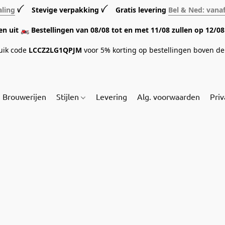
aling
ꪜ Stevige verpakking ꪜ Gratis levering
Bel & Ned: vana
sen uit 🏍️ Bestellingen van 08/08 tot en met 11/08 zullen op 12/
ruik code
LCCZ2LG1QPJM
voor 5% korting op bestellingen boven de 
Brouwerijen
Stijlen
Levering
Alg. voorwaarden
Priv