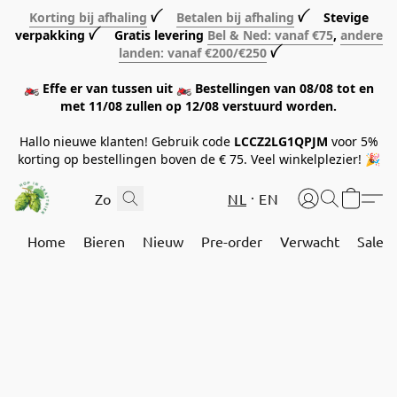
Korting bij afhaling
ꪜ
Betalen bij afhaling
ꪜ Stevige
verpakking ꪜ Gratis levering
Bel & Ned: vanaf €75
,
andere
landen: vanaf €200/€250
ꪜ
🏍️ Effe er van tussen uit 🏍️ Bestellingen van 08/08 tot en
met 11/08 zullen op 12/08 verstuurd worden.
Hallo nieuwe klanten! Gebruik code
LCCZ2LG1QPJM
voor 5%
korting op bestellingen boven de € 75. Veel winkelplezier! 🎉
NL
EN
Home
Bieren
Nieuw
Pre-order
Verwacht
Sale