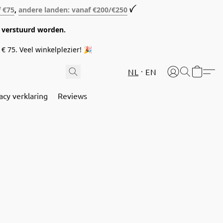
f €75
,
andere landen: vanaf €200/€250
ꪜ
08 verstuurd worden.
€ 75. Veel winkelplezier! 🎉
NL
EN
acy verklaring
Reviews