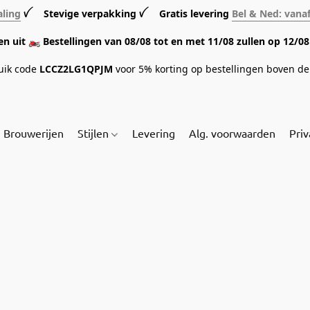
aling
ꪜ Stevige verpakking ꪜ Gratis levering
Bel & Ned: vana
sen uit 🏍️ Bestellingen van 08/08 tot en met 11/08 zullen op 12/
ruik code
LCCZ2LG1QPJM
voor 5% korting op bestellingen boven de 
Brouwerijen
Stijlen
Levering
Alg. voorwaarden
Priv