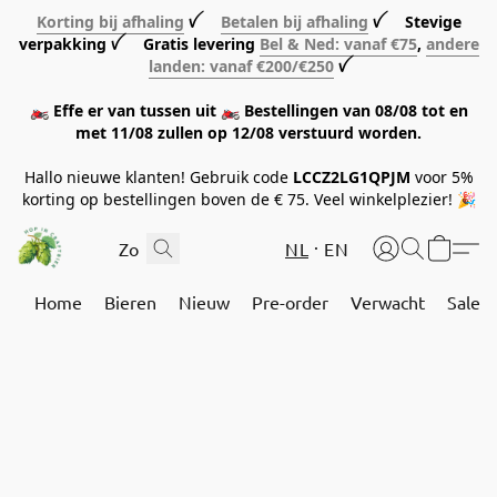
Korting bij afhaling
ꪜ
Betalen bij afhaling
ꪜ Stevige
verpakking ꪜ Gratis levering
Bel & Ned: vanaf €75
,
andere
landen: vanaf €200/€250
ꪜ
🏍️ Effe er van tussen uit 🏍️ Bestellingen van 08/08 tot en
met 11/08 zullen op 12/08 verstuurd worden.
Hallo nieuwe klanten! Gebruik code
LCCZ2LG1QPJM
voor 5%
korting op bestellingen boven de € 75. Veel winkelplezier! 🎉
NL
EN
Home
Bieren
Nieuw
Pre-order
Verwacht
Sale