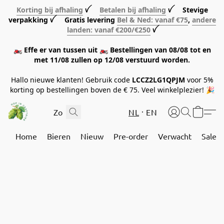
Korting bij afhaling
ꪜ
Betalen bij afhaling
ꪜ Stevige
verpakking ꪜ Gratis levering
Bel & Ned: vanaf €75
,
andere
landen: vanaf €200/€250
ꪜ
🏍️ Effe er van tussen uit 🏍️ Bestellingen van 08/08 tot en
met 11/08 zullen op 12/08 verstuurd worden.
Hallo nieuwe klanten! Gebruik code
LCCZ2LG1QPJM
voor 5%
korting op bestellingen boven de € 75. Veel winkelplezier! 🎉
NL
EN
Home
Bieren
Nieuw
Pre-order
Verwacht
Sale