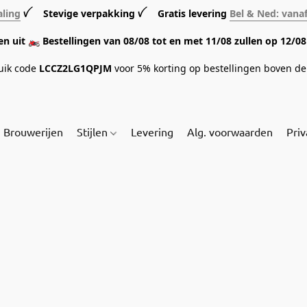
aling
ꪜ Stevige verpakking ꪜ Gratis levering
Bel & Ned: vana
sen uit 🏍️ Bestellingen van 08/08 tot en met 11/08 zullen op 12/
ruik code
LCCZ2LG1QPJM
voor 5% korting op bestellingen boven de 
Brouwerijen
Stijlen
Levering
Alg. voorwaarden
Priv