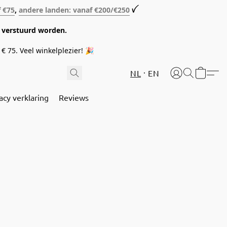
f €75
,
andere landen: vanaf €200/€250
ꪜ
08 verstuurd worden.
€ 75. Veel winkelplezier! 🎉
NL
EN
acy verklaring
Reviews