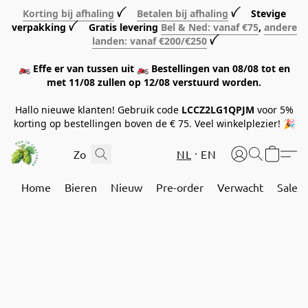
Korting bij afhaling
ꪜ
Betalen bij afhaling
ꪜ Stevige
verpakking ꪜ Gratis levering
Bel & Ned: vanaf €75
,
andere
landen: vanaf €200/€250
ꪜ
🏍️ Effe er van tussen uit 🏍️ Bestellingen van 08/08 tot en
met 11/08 zullen op 12/08 verstuurd worden.
Hallo nieuwe klanten! Gebruik code
LCCZ2LG1QPJM
voor 5%
korting op bestellingen boven de € 75. Veel winkelplezier! 🎉
NL
EN
Home
Bieren
Nieuw
Pre-order
Verwacht
Sale