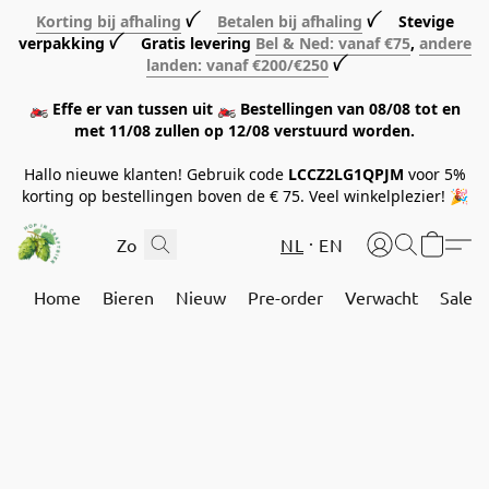
Korting bij afhaling
ꪜ
Betalen bij afhaling
ꪜ Stevige
verpakking ꪜ Gratis levering
Bel & Ned: vanaf €75
,
andere
landen: vanaf €200/€250
ꪜ
🏍️ Effe er van tussen uit 🏍️ Bestellingen van 08/08 tot en
met 11/08 zullen op 12/08 verstuurd worden.
Hallo nieuwe klanten! Gebruik code
LCCZ2LG1QPJM
voor 5%
korting op bestellingen boven de € 75. Veel winkelplezier! 🎉
NL
EN
Home
Bieren
Nieuw
Pre-order
Verwacht
Sale