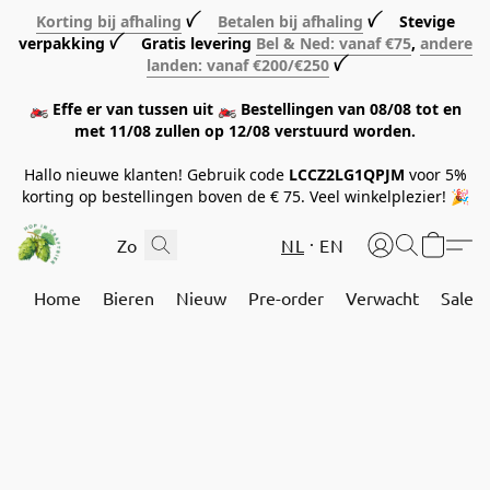
Korting bij afhaling
ꪜ
Betalen bij afhaling
ꪜ Stevige
verpakking ꪜ Gratis levering
Bel & Ned: vanaf €75
,
andere
landen: vanaf €200/€250
ꪜ
🏍️ Effe er van tussen uit 🏍️ Bestellingen van 08/08 tot en
met 11/08 zullen op 12/08 verstuurd worden.
Hallo nieuwe klanten! Gebruik code
LCCZ2LG1QPJM
voor 5%
korting op bestellingen boven de € 75. Veel winkelplezier! 🎉
NL
EN
Home
Bieren
Nieuw
Pre-order
Verwacht
Sale