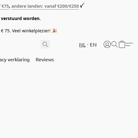
f €75
,
andere landen: vanaf €200/€250
ꪜ
08 verstuurd worden.
€ 75. Veel winkelplezier! 🎉
NL
EN
acy verklaring
Reviews