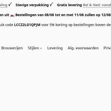
aling
ꪜ Stevige verpakking ꪜ Gratis levering
Bel & Ned: vana
sen uit 🏍️ Bestellingen van 08/08 tot en met 11/08 zullen op 12/
ruik code
LCCZ2LG1QPJM
voor 5% korting op bestellingen boven de 
Brouwerijen
Stijlen
Levering
Alg. voorwaarden
Priv