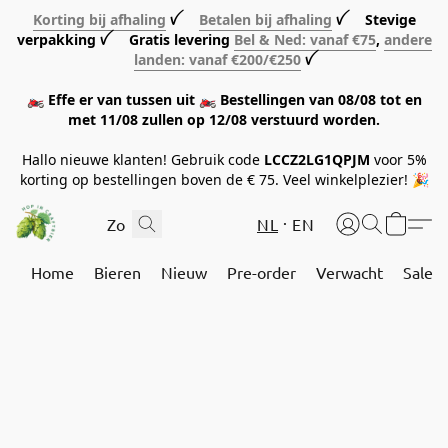
Korting bij afhaling
ꪜ
Betalen bij afhaling
ꪜ Stevige
verpakking ꪜ Gratis levering
Bel & Ned: vanaf €75
,
andere
landen: vanaf €200/€250
ꪜ
🏍️ Effe er van tussen uit 🏍️ Bestellingen van 08/08 tot en
met 11/08 zullen op 12/08 verstuurd worden.
Hallo nieuwe klanten! Gebruik code
LCCZ2LG1QPJM
voor 5%
korting op bestellingen boven de € 75. Veel winkelplezier! 🎉
NL
EN
Home
Bieren
Nieuw
Pre-order
Verwacht
Sale