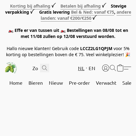
Korting bij afhaling
ꪜ
Betalen bij afhaling
ꪜ Stevige
verpakking ꪜ Gratis levering
Bel & Ned: vanaf €75
,
andere
landen: vanaf €200/€250
ꪜ
🏍️ Effe er van tussen uit 🏍️ Bestellingen van 08/08 tot en
met 11/08 zullen op 12/08 verstuurd worden.
Hallo nieuwe klanten! Gebruik code
LCCZ2LG1QPJM
voor 5%
korting op bestellingen boven de € 75. Veel winkelplezier! 🎉
NL
EN
Home
Bieren
Nieuw
Pre-order
Verwacht
Sale