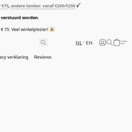
f €75
,
andere landen: vanaf €200/€250
ꪜ
08 verstuurd worden.
€ 75. Veel winkelplezier! 🎉
NL
EN
acy verklaring
Reviews